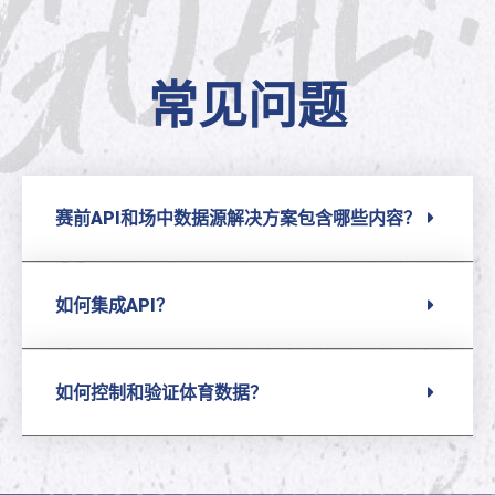
常见问题
赛前API和场中数据源解决方案包含哪些内容？
如何集成API？
如何控制和验证体育数据？