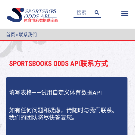
Skip
Search
to
content
首页
»
联系我们
SPORTSBOOKS ODDS API联系方式
填写表格——试用自定义体育数据API
如有任何问题和疑虑，请随时与我们联系。
我们的团队将尽快答复您。