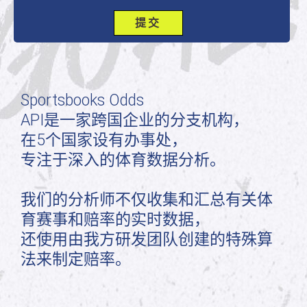
Sportsbooks Odds
API是一家跨国企业的分支机构，
在5个国家设有办事处，
专注于深入的体育数据分析。
我们的分析师不仅收集和汇总有关体
育赛事和赔率的实时数据，
还使用由我方研发团队创建的特殊算
法来制定赔率。